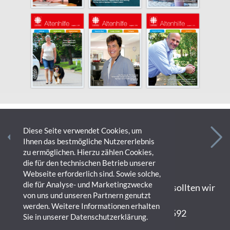
Diese Seite verwendet Cookies, um
Ihnen das bestmögliche Nutzererlebnis
zu ermöglichen. Hierzu zählen Cookies,
die für den technischen Betrieb unserer
Webseite erforderlich sind. Sowie solche,
die für Analyse- und Marketingzwecke
Wenn wir Sie neugierig gemacht haben, sollten wir
von uns und unseren Partnern genutzt
uns kennenlernen!
werden. Weitere Informationen erhalten
Schreiben Sie uns
Tel 07231 140592
Sie in unserer
Datenschutzerklärung
.