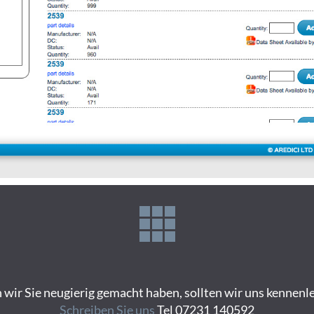
wir Sie neugierig gemacht haben, sollten wir uns kennenl
Schreiben Sie uns
Tel 07231 140592